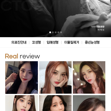
|
|
|
|
의료진안내
코성형
입매성형
이물질제거
중년눈성형
Real
review