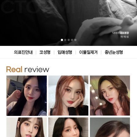
|
|
|
|
의료진안내
코성형
입매성형
이물질제거
중년눈성형
Real
review