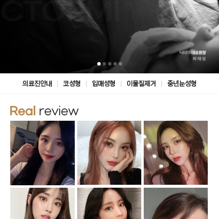
|
|
|
|
의료진안내
코성형
입매성형
이물질제거
중년눈성형
Real
review