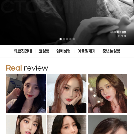
|
|
|
|
의료진안내
코성형
입매성형
이물질제거
중년눈성형
Real
review