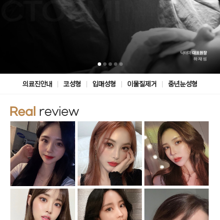
|
|
|
|
의료진안내
코성형
입매성형
이물질제거
중년눈성형
Real
review