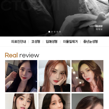
|
|
|
|
의료진안내
코성형
입매성형
이물질제거
중년눈성형
Real
review